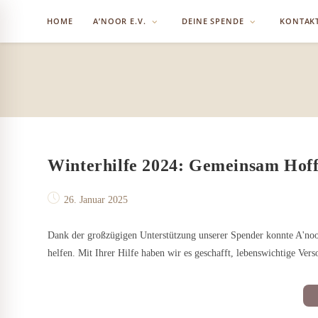
Zum
HOME
A’NOOR E.V.
DEINE SPENDE
KONTAK
Inhalt
springen
Winterhilfe 2024: Gemeinsam Hof
Beitrag
26. Januar 2025
veröffentlicht:
Dank der großzügigen Unterstützung unserer Spender konnte A'noo
helfen. Mit Ihrer Hilfe haben wir es geschafft, lebenswichtige Ve